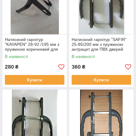
Натискний гарнітур
Натискний гарнітур "SAFIR"
"KAYAPEN" 28-92 /195 мм з
25-85/200 мм з пружиною
пружиною коричневий для
антрацит для ПВХ дверей
ПВХ дверей
(дверна ручка)
В наявності
В наявності
280
360
₴
₴
Купити
Купити