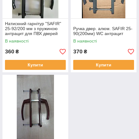
Натискний гарнітур "SAFIR"
25-92/200 мм з пружиною
Ручка двер. алюм. SAFIR 25-
антрацит для ПВХ дверей
90(200мм) WC антрацит
(дверна ручка)
В наявності
В наявності
360
370
₴
₴
Купити
Купити