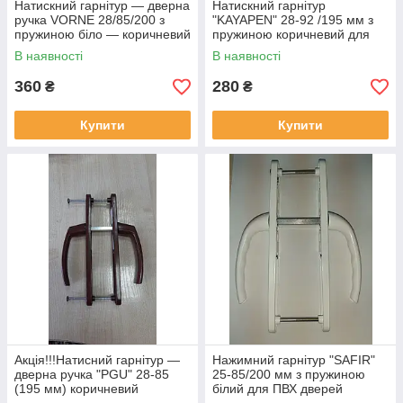
Натискний гарнітур — дверна
Натискний гарнітур
ручка VORNE 28/85/200 з
"KAYAPEN" 28-92 /195 мм з
пружиною біло — коричневий
пружиною коричневий для
для ПВХ дверей
ПВХ дверей
В наявності
В наявності
360
280
₴
₴
Купити
Купити
Акція!!!Натисний гарнітур —
Нажимний гарнітур "SAFIR"
дверна ручка "PGU" 28-85
25-85/200 мм з пружиною
(195 мм) коричневий
білий для ПВХ дверей