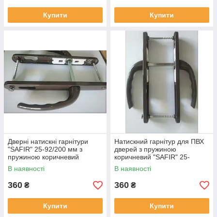
Купити
Купити
Дверні натискні гарнітури
Натискний гарнітур для ПВХ
"SAFIR" 25-92/200 мм з
дверей з пружиною
пружиною коричневий
коричневий "SAFIR" 25-
(дверна ручка)
85/200 мм
В наявності
В наявності
360
360
₴
₴
Купити
Купити