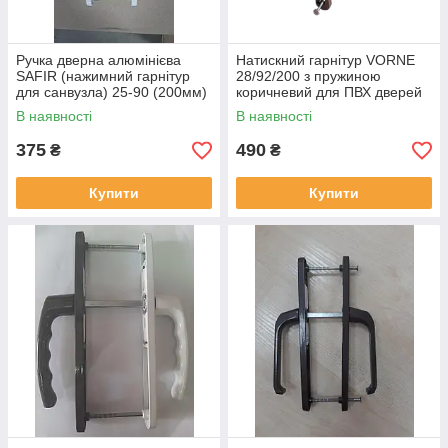
Ручка дверна алюмінієва
Натискний гарнітур VORNE
SAFIR (нажимний гарнітур
28/92/200 з пружиною
для санвузла) 25-90 (200мм)
коричневий для ПВХ дверей
WC біла для ПВХ дверей
(дверна натискна ручка)
В наявності
В наявності
375
490
₴
₴
Купити
Купити