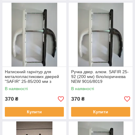
Натискний гарнітур для
Ручка двер. алюм. SAFIR 25-
металопластикових дверей
92 (200 мм) біло/коричнева
"SAFIR" 25-85/200 мм з
NEW 9016/8019
пружиною біло-коричневий
В наявності
В наявності
370
370
₴
₴
Купити
Купити