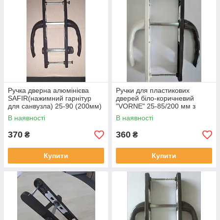
Ручка дверна алюмінієва
Ручки для пластикових
SAFIR(нажимний гарнітур
дверей біло-коричневий
для санвузла) 25-90 (200мм)
"VORNE" 25-85/200 мм з
WC коричнева для ПВХ
пружиною для ПВХ дверей
В наявності
В наявності
дверей
370
360
₴
₴
Купити
Купити