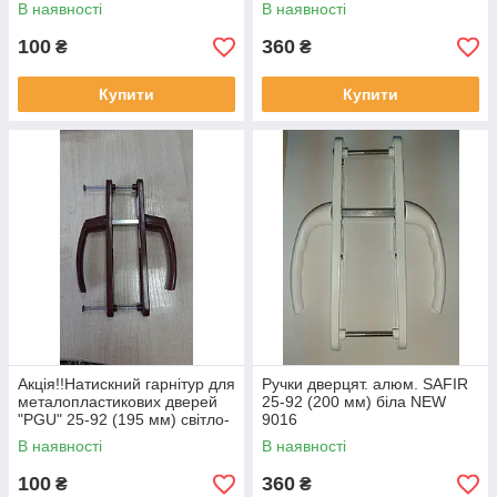
алюмінієвий для ПВХ дверей
(дверна ручка)
В наявності
В наявності
100
360
₴
₴
Купити
Купити
Акція!!Натискний гарнітур для
Ручки дверцят. алюм. SAFIR
металопластикових дверей
25-92 (200 мм) біла NEW
"PGU" 25-92 (195 мм) світло-
9016
коричневий алюмінієвий
В наявності
В наявності
100
360
₴
₴