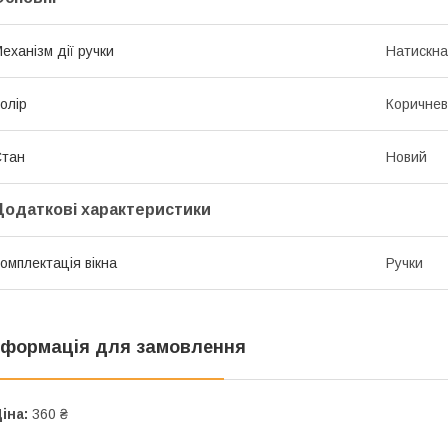
еханізм дії ручки
Натискна
олір
Коричне
Стан
Новий
Додаткові характеристики
омплектація вікна
Ручки
нформація для замовлення
іна:
360 ₴