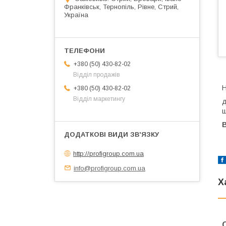
Франківськ, Тернопіль, Рівне, Стрий,
Україна
+380 (50) 430-82-02
Відділ продажів
Н
+380 (50) 430-82-02
Відділ маркетингу
д
ш
В
http://profigroup.com.ua
info@profigroup.com.ua
Х