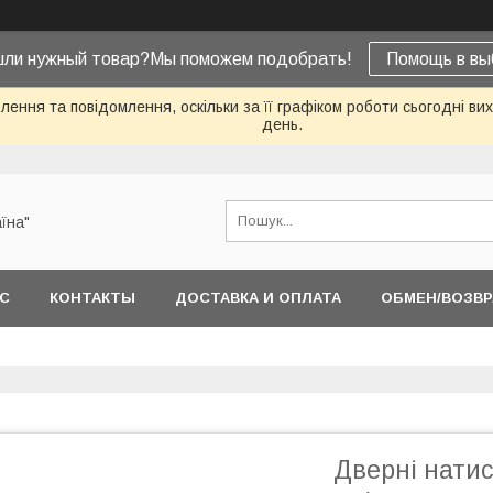
шли нужный товар?Мы поможем подобрать!
Помощь в вы
ення та повідомлення, оскільки за її графіком роботи сьогодні в
день.
їна"
АС
КОНТАКТЫ
ДОСТАВКА И ОПЛАТА
ОБМЕН/ВОЗВР
Дверні натис