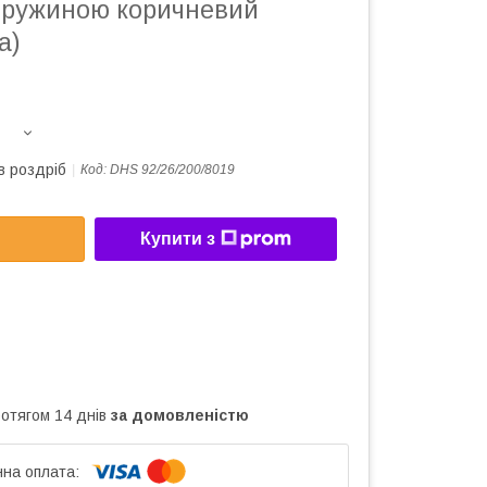
 пружиною коричневий
а)
в роздріб
Код:
DHS 92/26/200/8019
Купити з
ротягом 14 днів
за домовленістю