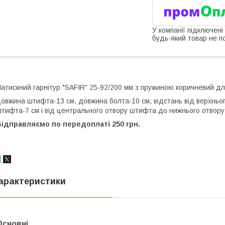
У компанії підключені
будь-який товар не п
атискний гарнітур "SAFIR" 25-92/200 мм з пружиною коричневий дл
овжина штифта-13 см, довжина болта-10 см, відстань від верхньо
тифта-7 см і від центрального отвору штифта до нижнього отвору
ідправляємо по передоплаті 250 грн.
арактеристики
Основні