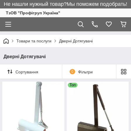
Не нашли нужный товар?Мы поможем подобрать!
ТзОВ "Профігруп Україна"
Товари та послуги
Дверні Дотягувачі
Дверні Дотягувачі
Сортування
0
Фільтри
Топ