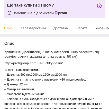
Що таке купити з Пром?
Замовлення під захистом
Опис
Характеристики
Доставка
Оплата
Умови п
Опис
Кріплення (кронштейн) 2 шт. в комплекті. Ціна залежить від
розміру ручки ( вказана ціна за розмір 50 см).
http://profigroup.com.ua/ruchky-ofisni/
Технічні характеристики:
– Довжина: 500 мм;1000 мм,1500 мм,2000 мм
– Довжина з пластиковими заглушками: +10 мм до розміру;
– Діаметр: 32 мм;
– Матеріал: алюміній;
– Міжосьова відстань: змінна;
– Кріплення ручки складається з двох шпильок діаметром 8 мм, з
правою і лівою різьбою на кожній, з чотирьох циліндричних гайок (дві з
правою різьбою, дві з лівою), які запресовані в дверну ручку, і чотирьох