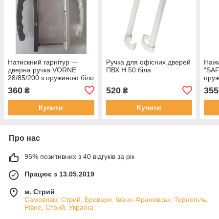
Натискний гарнітур —
Ручка для офісних дверей
Нажи
дверна ручка VORNE
ПВХ H 50 біла
"SAF
28/85/200 з пружиною біло
пруж
— коричневий для ПВХ
двер
360
520
355
₴
₴
дверей
Купити
Купити
Про нас
95% позитивних з 40 відгуків за рік
Працює з 13.05.2019
м. Стрий
Самовивіз: Стрий, Бровари, Івано-Франківськ, Тернопіль,
Рівне, Стрий, Україна