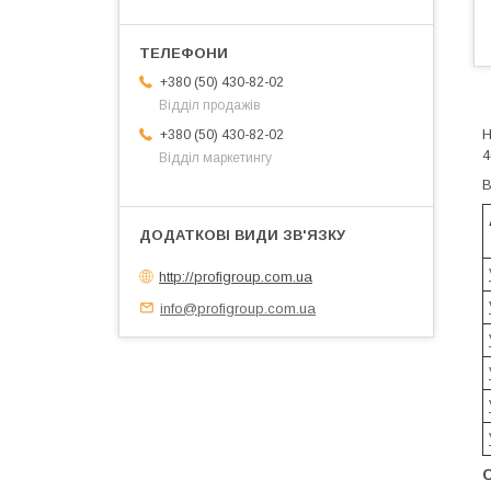
+380 (50) 430-82-02
Відділ продажів
Н
+380 (50) 430-82-02
4
Відділ маркетингу
В
http://profigroup.com.ua
info@profigroup.com.ua