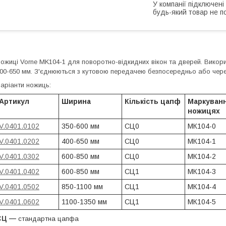
У компанії підключені
будь-який товар не п
ожиці Vorne MK104-1 для поворотно-відкидних вікон та дверей. Викор
00-650 мм. З'єднюються з кутовою передачею безпосередньо або чере
аріанти ножиць:
Артикул
Ширина
Кількість цапф
Маркуванн
ножицях
V.0401.0102
350-600 мм
СЦ0
МК104-0
V.0401.0202
400-650 мм
СЦ0
МК104-1
V.0401.0302
600-850 мм
СЦ0
МК104-2
V.0401.0402
600-850 мм
СЦ1
МК104-3
V.0401.0502
850-1100 мм
СЦ1
МК104-4
V.0401.0602
1100-1350 мм
СЦ1
МК104-5
СЦ —
стандартна цапфа