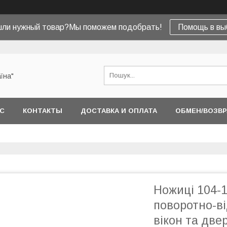
шли нужный товар?Мы поможем подобрать!
Помощь в вы
їна"
АС
КОНТАКТЫ
ДОСТАВКА И ОПЛАТА
ОБМЕН/ВОЗВР
Ножиці 104-1
поворотно-в
вікон та две