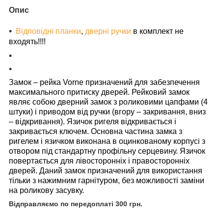
Опис
Відповідні планки
,
дверні ручки
в комплект не
входять!!!!
Замок – рейка Vorne призначений для забезпечення
максимального притиску дверей. Рейковий замок
являє собою дверний замок з роликовими цапфами (4
штуки) і приводом від ручки (вгору – закривання, вниз
– відкривання). Язичок ригеля відкривається і
закривається ключем. Основна частина замка з
ригелем і язичком виконана в оцинкованому корпусі з
отвором під стандартну профільну серцевину. Язичок
повертається для лівосторонніх і правосторонніх
дверей. Даний замок призначений для використання
тільки з нажимним гарнітуром, без можливості заміни
на роликову засувку.
Відправляємо по передоплаті 300 грн.