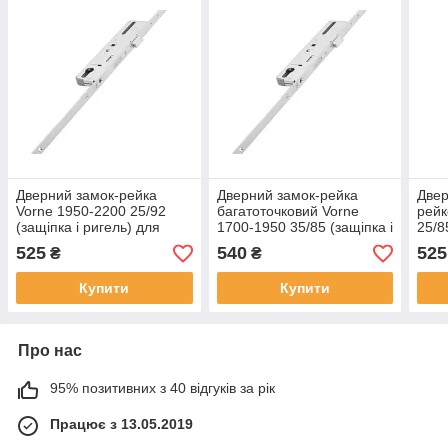
Дверний замок-рейка
Дверний замок-рейка
Двер
Vorne 1950-2200 25/92
багатоточковий Vorne
рейк
(защіпка і ригель) для
1700-1950 35/85 (защіпка і
25/8
вхідних/балконних дверей
ригель) для ПВХ дверей
для 
525
540
525
₴
₴
ПВХ
Купити
Купити
Про нас
95% позитивних з 40 відгуків за рік
Працює з 13.05.2019