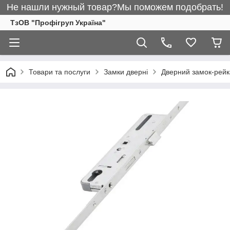
Не нашли нужный товар?Мы поможем подобрать!
ТзОВ "Профігруп Україна"
Товари та послуги
Замки дверні
Дверний замок-рейка