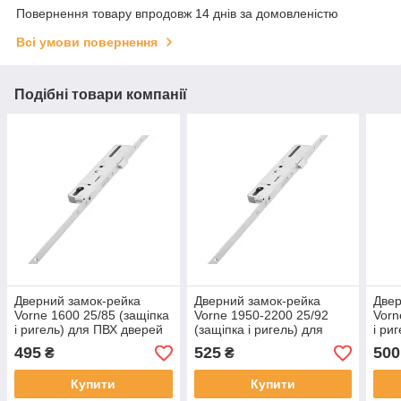
Повернення товару впродовж 14 днів за домовленістю
Всі умови повернення
Подібні товари компанії
Дверний замок-рейка
Дверний замок-рейка
Двер
Vorne 1600 25/85 (защіпка
Vorne 1950-2200 25/92
Vorn
і ригель) для ПВХ дверей
(защіпка і ригель) для
і ри
вхідних/балконних дверей
495
525
500
₴
₴
ПВХ
Купити
Купити