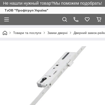
Не нашли нужный товар?Мы поможем подобрать!
ТзОВ "Профігруп Україна"
Товари та послуги
Замки дверні
Дверний замок-рейка