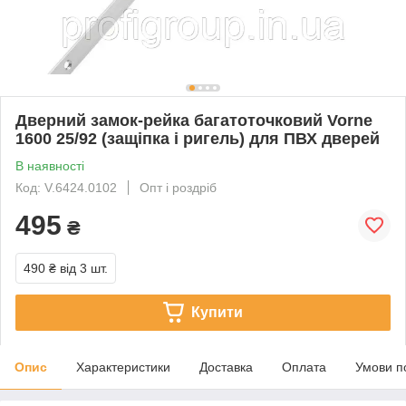
Дверний замок-рейка багатоточковий Vorne
1600 25/92 (защіпка і ригель) для ПВХ дверей
В наявності
Код: V.6424.0102
Опт і роздріб
495
₴
490 ₴
від 3 шт.
Купити
Опис
Характеристики
Доставка
Оплата
Умови п