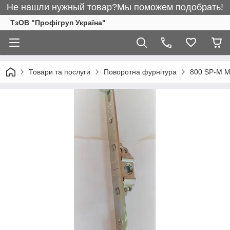
Не нашли нужный товар?Мы поможем подобрать!
ТзОВ "Профігруп Україна"
Товари та послуги
Поворотна фурнітура
800 SP-М М