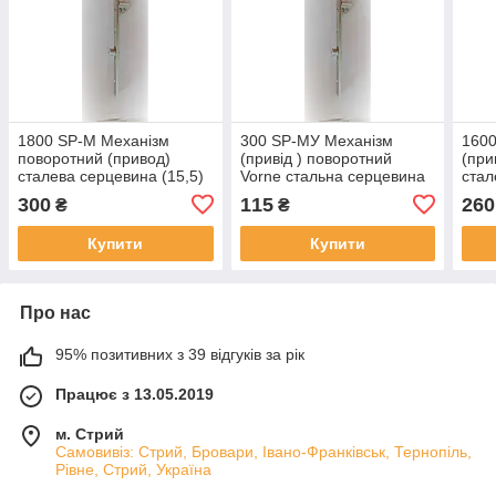
1800 SP-М Механізм
300 SP-МУ Механізм
1600
поворотний (привод)
(привід ) поворотний
(при
сталева серцевина (15,5)
Vorne стальна серцевина
стал
1800-2000 для ПВХ вікон
(15,5) 300-400 для ПВХ
1600
300
115
260
₴
₴
вікон
Купити
Купити
Про нас
95% позитивних з 39 відгуків за рік
Працює з 13.05.2019
м. Стрий
Самовивіз: Стрий, Бровари, Івано-Франківськ, Тернопіль,
Рівне, Стрий, Україна